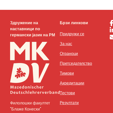
Здружение на
Брзи линкови
наставници по
Придружи се
германски јазик на РМ
За нас
Ограноци
Претседателство
Тимови
Акредитации
Тестови
Резултати
Филолошки факултет
"Блаже Конески"