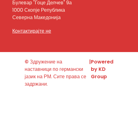
Булевар "Гоце Делчев" 9а
1000 Скопје Република
Северна Македонија
Контактирајте не
©
Здружение на
|
Powered
наставници по германски
by KD
јазик на РМ. Сите права се
Group
задржани.