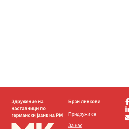
Здружение на
Брзи линкови
наставници по
Придружи се
германски јазик на РМ
За нас