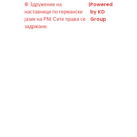
©
Здружение на
|
Powered
наставници по германски
by KD
јазик на РМ. Сите права се
Group
задржани.