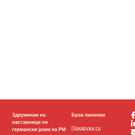
Здружение на
Брзи линкови
наставници по
Придружи се
германски јазик на РМ