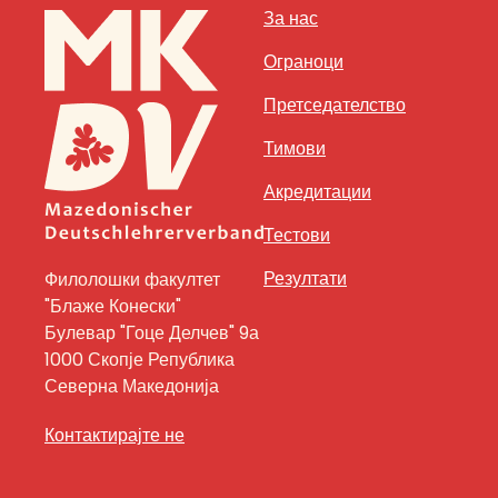
За нас
Ограноци
Претседателство
Тимови
Акредитации
Тестови
Резултати
Филолошки факултет
"Блаже Конески"
Булевар "Гоце Делчев" 9а
1000 Скопје Република
Северна Македонија
Контактирајте не