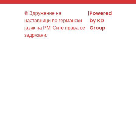
©
Здружение на
|
Powered
наставници по германски
by KD
јазик на РМ. Сите права се
Group
задржани.